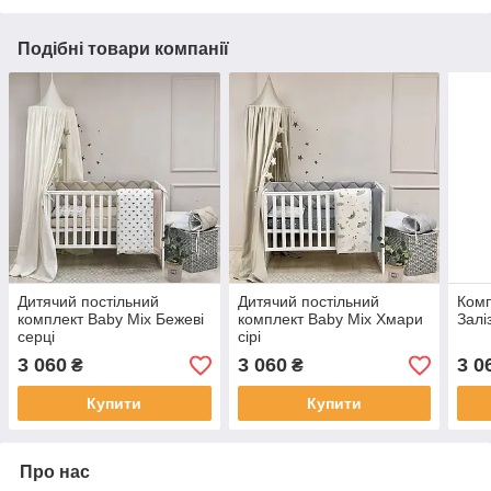
Подібні товари компанії
Дитячий постільний
Дитячий постільний
Комп
комплект Baby Mix Бежеві
комплект Baby Mix Хмари
Залі
серці
сірі
3 060
3 060
3 0
₴
₴
Купити
Купити
Про нас