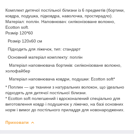
Комплект дитячої постільної білизни із 6 предметів (бортики,
ковдра, подушка, підковдра, наволочка, простирадло).
Матеріал: поплін. Наповнювач: силіконізоване волокно,
Ecotton soft.
Розмір 120*60
Розмір 120х60 см
Підходить для ліжечок, тип: стандарт
Основний матеріал комплекту: поплін
Матеріал наповнювача бортиків: силіконізоване волокно,
холофайбер
Матеріал наповнювача ковдри, подушки: Ecotton soft*
* Поплин — це тканини з натуральних волокон, що ідеально
підходять для дитячої постільної білизни.
* Ecotton soft полегшений і вдосконалений спеціально для
виготовлення ковдр і подушечок у ліжечко, на базі основних
норм і вимог до постільного приладдя для новонароджених.
Приховати