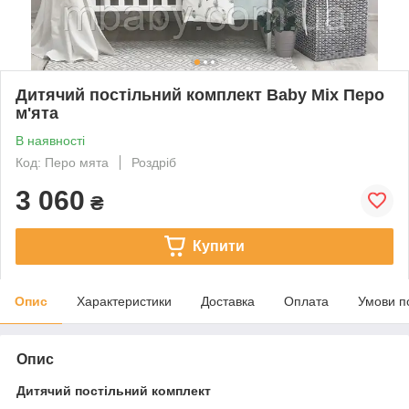
Дитячий постільний комплект Baby Mix Перо
м'ята
В наявності
Код: Перо мята
Роздріб
3 060
₴
Купити
Опис
Характеристики
Доставка
Оплата
Умови п
Опис
Дитячий постільний комплект