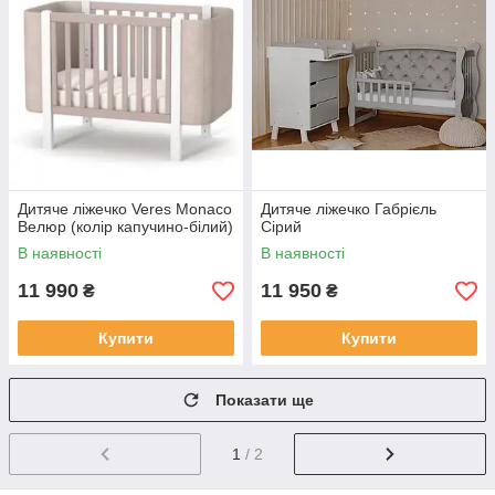
Дитяче ліжечко Veres Monaco
Дитяче ліжечко Габрієль
Велюр (колір капучино-білий)
Сірий
В наявності
В наявності
11 990
11 950
₴
₴
Купити
Купити
Показати ще
1
/ 2