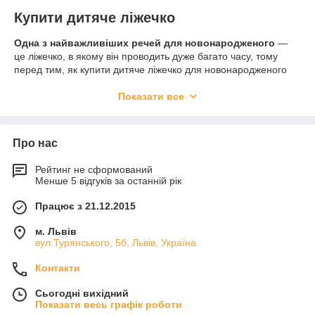
Купити дитяче ліжечко
Одна з найважливіших речей для новонародженого
—
це ліжечко, в якому він проводить дуже багато часу, тому
перед тим, як купити дитяче ліжечко для новонародженого
потрібно врахувати деякі чинники.
Показати все
На ринку дуже багато різних моделей із різними функціями й
опціями для дитячих ліжечок, у переважно використовують
класичні дитячі ліжечка (прямокутні), також останнім часом
дуже популярні так звані ліжечка-трансформери.
Про нас
Рейтинг не сформований
Менше 5 відгуків за останній рік
Працює з 21.12.2015
м. Львів
вул.Турянського, 5б, Львів, Україна
Контакти
Сьогодні вихідний
Показати весь графік роботи