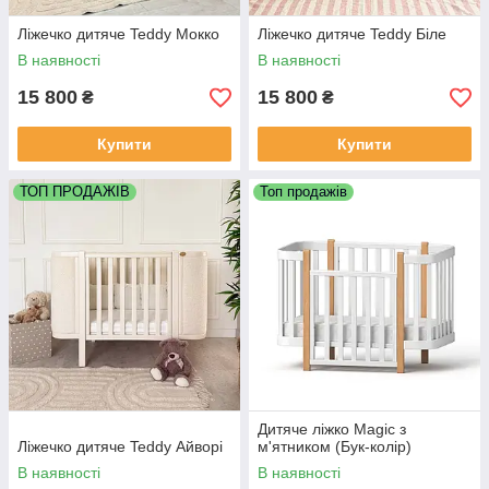
Ліжечко дитяче Teddy Мокко
Ліжечко дитяче Teddy Біле
В наявності
В наявності
15 800
15 800
₴
₴
Купити
Купити
ТОП ПРОДАЖІВ
Топ продажів
Дитяче ліжко Magic з
Ліжечко дитяче Teddy Айворі
м'ятником (Бук-колір)
В наявності
В наявності