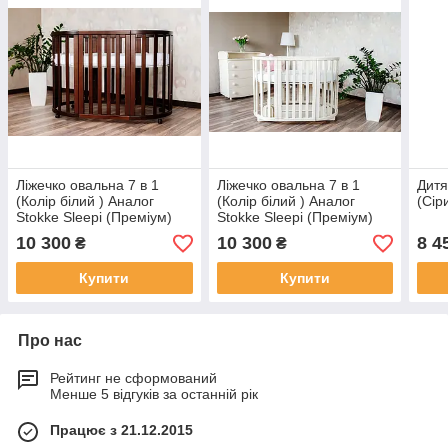
Ліжечко овальна 7 в 1
Ліжечко овальна 7 в 1
Дитя
(Колір білий ) Аналог
(Колір білий ) Аналог
(Сір
Stokke Sleepi (Преміум)
Stokke Sleepi (Преміум)
10 300
10 300
8 4
₴
₴
Купити
Купити
Про нас
Рейтинг не сформований
Менше 5 відгуків за останній рік
Працює з 21.12.2015