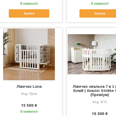
В наявності
В наявності
Купити
Купити
Ліжечко Luna
Ліжечко овальна 7 в 1 
білий ) Аналог Stokke 
Луна
(Преміум)
BT1
15 500 ₴
В наявності
10 300 ₴