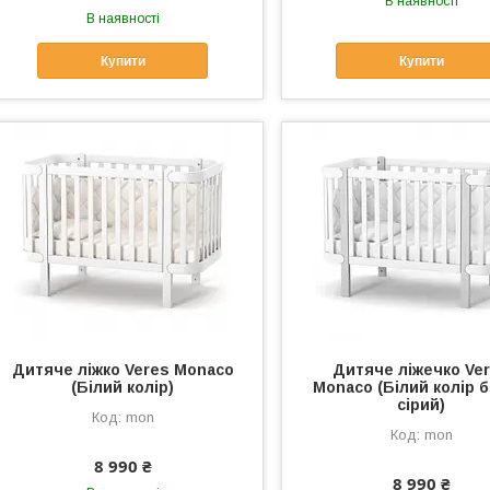
В наявності
В наявності
Купити
Купити
Дитяче ліжко Veres Monaco
Дитяче ліжечко Ve
(Білий колір)
Monaco (Білий колір б
сірий)
mon
mon
8 990 ₴
8 990 ₴