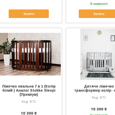
В наявності
Купити
Купити
Ліжечко овальна 7 в 1 (Колір
Дитяче ліжечко
білий ) Аналог Stokke Sleepi
трансформер колір- 
(Преміум)
BT1
BT1
10 300 ₴
10 300 ₴