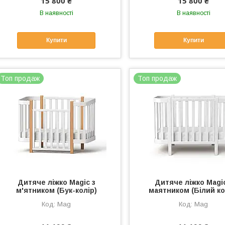
15 800 ₴
15 800 ₴
В наявності
В наявності
Купити
Купити
Топ продаж
Топ продаж
Дитяче ліжко Magic з
Дитяче ліжко Magic
м'ятником (Бук-колір)
маятником (Білий ко
Mag
Mag