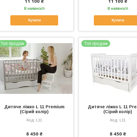
11 100 ₴
11 100 ₴
В наявності
В наявності
Купити
Купити
Топ продаж
Топ продаж
Дитяче ліжко L 11 Premium
Дитяче ліжко L 11 Pr
(Сірий колір)
(Сірий колір)
L11
L11
8 450 ₴
8 450 ₴