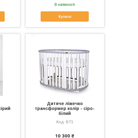
В наявності
Купити
Дитяче ліжечко
сірий
трансформер колір - сіро-
білий
BT1
10 300 ₴