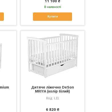
11 100 ₴
В наявності
Купити
emium
Дитяче ліжечно DeSon
MRIYA (колір білий)
L11
6 820 ₴