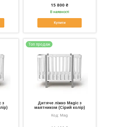
15 800 ₴
В наявності
Купити
Топ продаж
 з
Дитяче ліжко Magic з
лір)
маятником (Сірий колір)
Mag