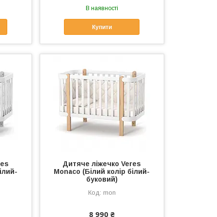
В наявності
Купити
res
Дитяче ліжечко Veres
ілий-
Monaco (Білий колір білий-
буковий)
mon
8 990 ₴