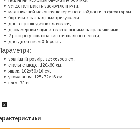
усі деталі мають заокруглені кути;
маятниковий механізм поперечного гойдання з фіксатором;
бортики з накладками-гризунками;
дно з ортопедичних ламелей;
двокамерний ящик з телескопічними направляючими;
2 рівні регулювання висоти спального місця;
для дітей віком 0-5 років.
Параметри:
зовнішній розмір: 125х67х89 см;
спальнe місцe: 120х60 см;
ящик: 102х50х10 см;
упакування: 125х72х16 см;
вага: 32 кг.
арактеристики