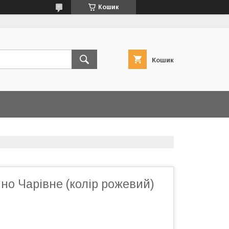
Кошик
Кошик
но Чарівне (колір рожевий)