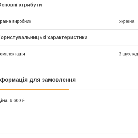
Основні атрибути
раїна виробник
Україна
Користувальницькі характеристики
омплектація
З шухля
нформація для замовлення
іна:
6 600 ₴