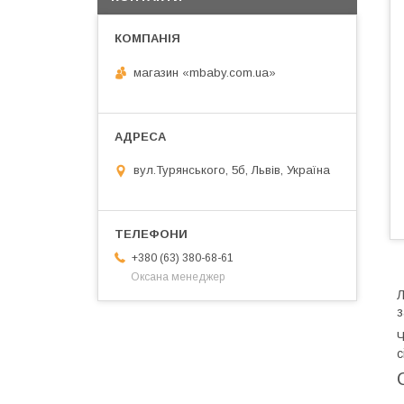
магазин «mbaby.com.ua»
вул.Турянського, 5б, Львів, Україна
+380 (63) 380-68-61
Оксана менеджер
Л
з
Ч
с