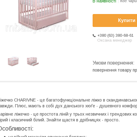
В наявності
Код:
чари
Купити
+380 (63) 380-68-61
Оксана менеджер
повернення товару п
іжечко CHARIVNE - це багатофункціональне ліжко в скандинавському 
авжди. Плюс, мають в собі дух данського хюґе - душевного комфор
арівне ліжечко - це простота ліній у трьох незвичних і трендових 
ірий і класичний білий. Знайти щастя в дрібницях - просто.
Особливості:
надійний механізм опускання бортика;