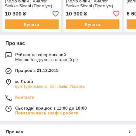
(Колір білий ) Аналог
(Колір білий ) Аналог
(кол
Stokke Sleepi (Преміум)
Stokke Sleepi (Преміум)
10 300
10 300
6 6
₴
₴
Купити
Купити
Про нас
Рейтинг не сформований
Менше 5 відгуків за останній рік
Працює з 21.12.2015
м. Львів
вул.Турянського, 5б, Львів, Україна
Контакти
Сьогодні працює з 11:00 до 18:00
Показати весь графік роботи
Про нас