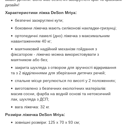
дизайн!
Характеристики ліжка DeSon Mriya:
безпечні заокруглені кути;
боковини ліжечка мають силіконові накладки-гризунці;
ортопедичні ламелі (дно) ліжечка з максимальним
навантаженням 40 кг;
маятниковий надійний механізм гойдання з
фіксатором - ліжечко можна використовувати з
маятником або без;
закрита шухляда з отвором для зручності відкривання
та з 2 відділеннями для зберігання дитячих речей;
спальне місце регулюється по висоті у 2 положеннях;
виготовлено з безпечних екологічних матеріалів:
масив сосни, фарба на водній основі та нетоксичний
лак, шухляда з ДСП;
вага ліжечка: 32 кг.
Розміри ліжечка DeSon Mriya:
зовнішні розміри: 125 х 70 х 93 см;