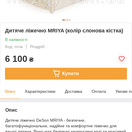
Дитяче ліжечно MRIYA (колір слонова кістка)
В наявності
Код: mria
Роздріб
6 100
₴
Купити
Опис
Характеристики
Доставка
Оплата
Умови п
Опис
Дитяче ліжечно DeSon MRIYA - безпечне,
багатофункціональне, надійне та комфортне ліжечко для
вашої дитини. Воно має безпечні заокруглені краї та красивий