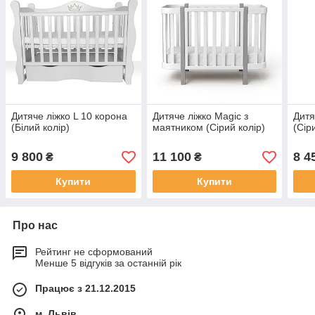
Дитяче ліжко L 10 корона
Дитяче ліжко Magic з
Дитя
(Білий колір)
маятником (Сірий колір)
(Сір
9 800
11 100
8 4
₴
₴
Купити
Купити
Про нас
Рейтинг не сформований
Менше 5 відгуків за останній рік
Працює з 21.12.2015
м. Львів