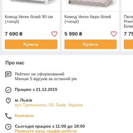
Комод Veres білий 90 см
Комод Veres берн білий
Пел
(+опції)
(+опції)
Pre
Біли
7 690
5 990
7 7
₴
₴
Купити
Купити
Про нас
Рейтинг не сформований
Менше 5 відгуків за останній рік
Працює з 21.12.2015
м. Львів
вул.Турянського, 5б, Львів, Україна
Контакти
Сьогодні працює з 11:00 до 18:00
Показати весь графік роботи