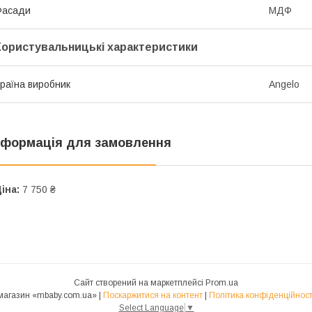
Фасади
МДФ
Користувальницькі характеристики
раїна виробник
Angelo
нформація для замовлення
іна:
7 750 ₴
Сайт створений на маркетплейсі
Prom.ua
магазин «mbaby.com.ua» |
Поскаржитися на контент
|
Політика конфіденційност
Select Language
▼