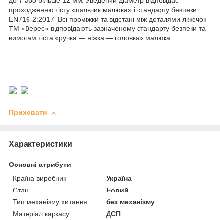
до 7 або більше 12 мм. Уведений діаметр відповідає
проходженню тісту «пальчик малюка» і стандарту безпеки
EN716-2:2017. Всі проміжки та відстані між деталями ліжечок
ТМ «Верес» відповідають зазначеному стандарту безпеки та
вимогам тіста «ручка — ніжка — головка» малюка.
Приховати
Характеристики
Основні атрибути
Країна виробник
Україна
Стан
Новий
Тип механізму хитання
без механізму
Матеріал каркасу
ДСП