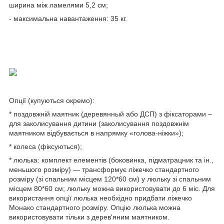
ширина між ламелями 5,2 см;
- максимальна навантаження: 35 кг.
Опції (купуються окремо):
* поздовжній маятник (деревянный або ДСП) з фіксаторами –
для заколисування дитини (заколисування поздовжнім
маятником відбувається в напрямку «голова-ніжки»);
* колеса (фіксуються);
* люлька: комплект елементів (боковинка, підматрацник та ін.,
меньшого розміру) — трансформує ліжечко стандартного
розміру (зі спальним місцем 120*60 см) у люльку зі спальним
місцем 80*60 см; люльку можна використовувати до 6 міс. Для
використання опції люлька необхідно придбати ліжечко
Монако стандартного розміру. Опцію люлька можна
використовувати тільки з дерев'яним маятником.