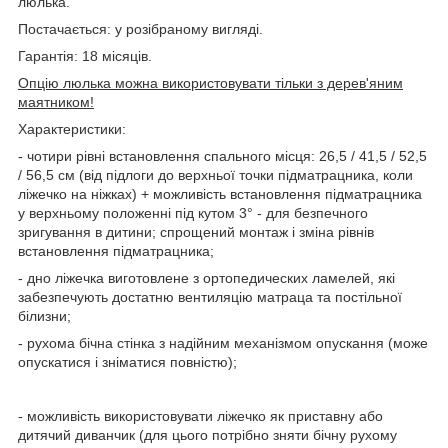
люлька.
Постачається: у розібраному вигляді.
Гарантія: 18 місяців.
Опцію люлька можна використовувати тільки з дерев'яним
маятником!
Характеристики:
- чотири рівні встановлення спального місця: 26,5 / 41,5 / 52,5
/ 56,5 см (від підлоги до верхньої точки підматрацника, коли
ліжечко на ніжках) + можливість встановлення підматрацника
у верхньому положенні під кутом 3° - для безпечного
зригування в дитини; спрощений монтаж і зміна рівнів
встановлення підматрацника;
- дно ліжечка виготовлене з ортопедических ламелей, які
забезпечують достатню вентиляцію матраца та постільної
білизни;
- рухома бічна стінка з надійним механізмом опускання (може
опускатися і зніматися повністю);
- можливість використовувати ліжечко як приставну або
дитячий диванчик (для цього потрібно зняти бічну рухому