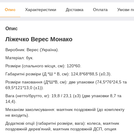
Опис
Характеристики
Доставка
Оплата
Умови п
Опис
Ліжечко Верес Монако
Виробник: Верес (Україна).
Матеріал: бук.
Розміри (спального місця, см): 120*60.
Габаритні розміри (Д *Ш * В, см): 124,8*68*88,5 (±0,3).
Розміри паковання (Д*Ш*В, см): две упаковки (74,5*76*24,5 та
69,5*121*13,0 (±1)).
Вага (нетто/брутто, кг): 19,8 / 23,1 (±3) (две упаковки 8,7 та
14,4).
Механізм заколисування: маятник поздовжній (до комплекту
не входить).
Додаткові опції (габаритні розміри, вага): колеса, маятник
поздовжній дерев'яний, маятник поздовжній ДСП, опция