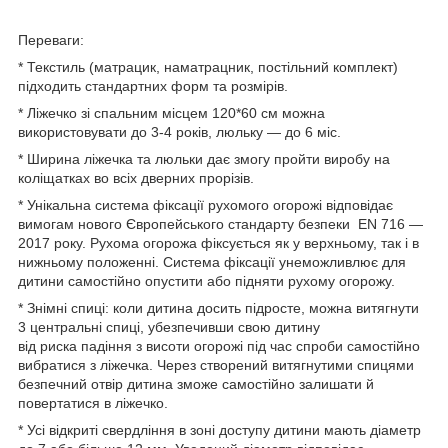
Переваги:
* Текстиль (матрацик, наматрацник, постільний комплект)
підходить стандартних форм та розмірів.
* Ліжечко зі спальним місцем 120*60 см можна
використовувати до 3-4 років, люльку — до 6 міс.
* Ширина ліжечка та люльки дає змогу пройти виробу на
коліщатках во всіх дверних прорізів.
* Унікальна система фіксації рухомого огорожі відповідає
вимогам нового Європейського стандарту безпеки EN 716 —
2017 року. Рухома огорожа фіксується як у верхньому, так і в
нижньому положенні. Система фіксації унеможливлює для
дитини самостійно опустити або підняти рухому огорожу.
* Знімні спиці: коли дитина досить підросте, можна витягнути
3 центральні спиці, убезпечивши свою дитину
від риска падіння з висоти огорожі під час спроби самостійно
вибратися з ліжечка. Через створений витягнутими спицями
безпечний отвір дитина зможе самостійно залишати й
повертатися в ліжечко.
* Усі відкриті свердління в зоні доступу дитини мають діаметр