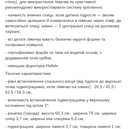
стінку), для використання ліжечка як приставної
рекомендуємо використовувати систему кріплення;
- наявність знімних спиць: коли дитина підросте — зможе
самостійно залишати й повертатися в ліжечко через отвір, де
витягуються спиці; знімні — 3 центральні спиці на рухомому
паркані;
- всі деталі ліжечка мають безпечні округлі форми та
поліровані поверхні;
- сертифіковані фарби та лаки на водяній основі, з
додаванням іонів срібла;
- німецька фурнітура Hafele.
Технічні характеристики:
- рівні встановлення спального місця (від підлоги до верхньої
точки підматрацника, коли ліжечко на ніжках): 26,5 / 41,5 /
52,5 / 56,5 см;
- можливість встановлення підматрацника у верхньому
положенні під кутом 3°;
- решітка (города): висота 60,3 см; ширина 79 см; ширина
спиці 3,7 см; ширина між спицями 5,6 см;
- підматрацник: ширина ламелі 3,7 см; товщина ламелі 1 см;