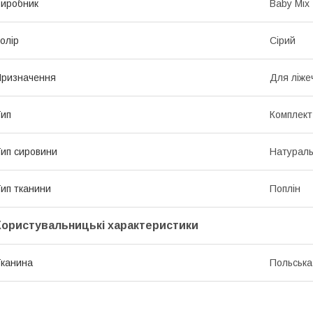
иробник
Baby Mix
олір
Сірий
ризначення
Для ліже
ип
Комплект
ип сировини
Натурал
ип тканини
Поплін
Користувальницькі характеристики
канина
Польська