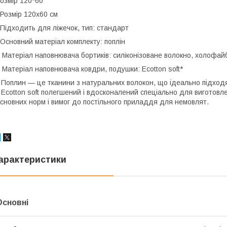
озмір 120*60
озмір 120х60 см
ідходить для ліжечок, тип: стандарт
сновний матеріал комплекту: поплін
атеріал наповнювача бортиків: силіконізоване волокно, холофай
атеріал наповнювача ковдри, подушки: Ecotton soft*
 Поплин — це тканини з натуральних волокон, що ідеально підходя
 Ecotton soft полегшений і вдосконалений спеціально для виготовле
сновних норм і вимог до постільного приладдя для немовлят.
арактеристики
Основні