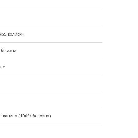
чка, колиски
 білизни
ьне
 тканина (100% бавовна)