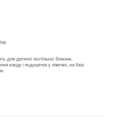
бер
ть для дитячої постільної білизни.
ння ковдр і подушечок у ліжечко, на базі
х.