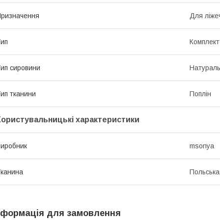
ризначення
Для ліже
ип
Комплект
ип сировини
Натурал
ип тканини
Поплін
Користувальницькі характеристики
иробник
msonya
канина
Польська
нформація для замовлення