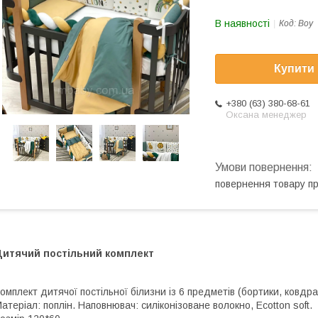
В наявності
Код:
Boy
Купити
+380 (63) 380-68-61
Оксана менеджер
повернення товару п
Дитячий постільний комплект
омплект дитячої постільної білизни із 6 предметів (бортики, ковдр
атеріал: поплін. Наповнювач: силіконізоване волокно, Ecotton soft.