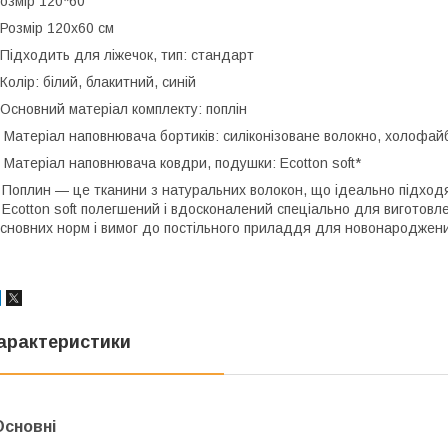
озмір 120*60
озмір 120х60 см
ідходить для ліжечок, тип: стандарт
олір: білий, блакитний, синій
сновний матеріал комплекту: поплін
атеріал наповнювача бортиків: силіконізоване волокно, холофай
атеріал наповнювача ковдри, подушки: Ecotton soft*
 Поплин — це тканини з натуральних волокон, що ідеально підходя
 Ecotton soft полегшений і вдосконалений спеціально для виготовле
сновних норм і вимог до постільного приладдя для новонароджени
арактеристики
Основні