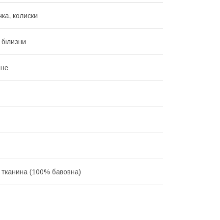
чка, колиски
 білизни
ьне
 тканина (100% бавовна)