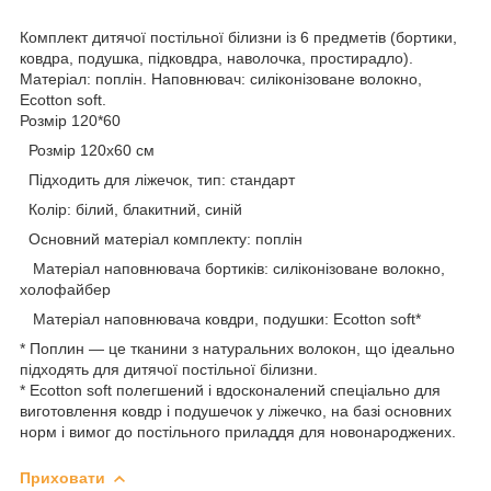
Комплект дитячої постільної білизни із 6 предметів (бортики,
ковдра, подушка, підковдра, наволочка, простирадло).
Матеріал: поплін. Наповнювач: силіконізоване волокно,
Ecotton soft.
Розмір 120*60
Розмір 120х60 см
Підходить для ліжечок, тип: стандарт
Колір: білий, блакитний, синій
Основний матеріал комплекту: поплін
Матеріал наповнювача бортиків: силіконізоване волокно,
холофайбер
Матеріал наповнювача ковдри, подушки: Ecotton soft*
* Поплин — це тканини з натуральних волокон, що ідеально
підходять для дитячої постільної білизни.
* Ecotton soft полегшений і вдосконалений спеціально для
виготовлення ковдр і подушечок у ліжечко, на базі основних
норм і вимог до постільного приладдя для новонароджених.
Приховати