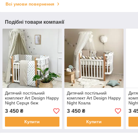
Всі умови повернення
Подібні товари компанії
Дитячий постільний
Дитячий постільний
Дитя
комплект Art Design Happy
комплект Art Design Happy
комп
Night Серця беж
Night Коала
Nigh
3 450
3 450
3 4
₴
₴
Купити
Купити