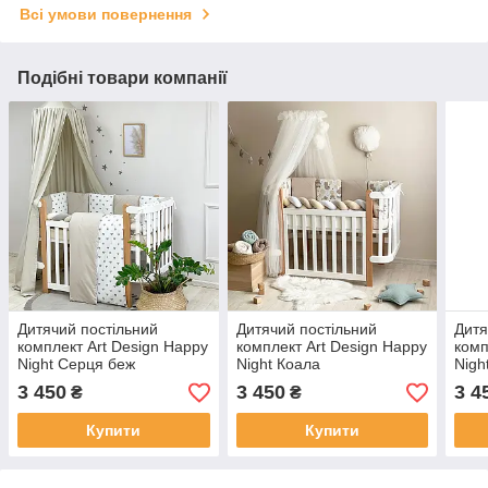
Всі умови повернення
Подібні товари компанії
Дитячий постільний
Дитячий постільний
Дитя
комплект Art Design Happy
комплект Art Design Happy
комп
Night Серця беж
Night Коала
Nigh
3 450
3 450
3 4
₴
₴
Купити
Купити