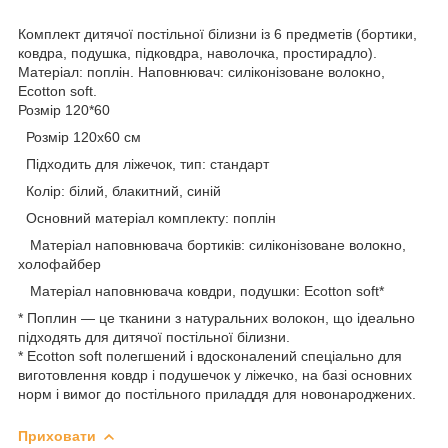
Комплект дитячої постільної білизни із 6 предметів (бортики,
ковдра, подушка, підковдра, наволочка, простирадло).
Матеріал: поплін. Наповнювач: силіконізоване волокно,
Ecotton soft.
Розмір 120*60
Розмір 120х60 см
Підходить для ліжечок, тип: стандарт
Колір: білий, блакитний, синій
Основний матеріал комплекту: поплін
Матеріал наповнювача бортиків: силіконізоване волокно,
холофайбер
Матеріал наповнювача ковдри, подушки: Ecotton soft*
* Поплин — це тканини з натуральних волокон, що ідеально
підходять для дитячої постільної білизни.
* Ecotton soft полегшений і вдосконалений спеціально для
виготовлення ковдр і подушечок у ліжечко, на базі основних
норм і вимог до постільного приладдя для новонароджених.
Приховати