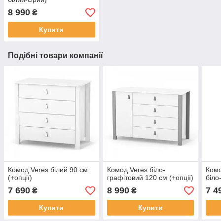
8 990
₴
Купити
Подібні товари компанії
Комод Veres білий 90 см
Комод Veres біло-
Комо
(+опції)
графітовий 120 см (+опції)
біло
7 690
8 990
7 4
₴
₴
Купити
Купити