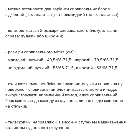
- можна встановити два варіанти сповивальних блоків:
відкидний ("складається") та невідкидний (не складається);
- встановлюється 2 розміри сповивального блоку, зліва чи
справа: вузький або широкий;
- розміри сповивального місця (см):
відкидний: вузький - 49,5*68-71,5, широкий - 79,5*68-71,5;
не відкидний: вузький - 53*68-71,5, широкий - 83*68-71,5;
- коли вже немає необхідності використовувати сповивальну
поверхню - сповивальний блок знімається, можна й надалі
використовувати як звичайний комод, адже сповивальний
блок кріпиться до комоду ззаду і не залишає слідів кріплення
на стільниці;
- телескопічні направляючі з високим ступенем навантаження
і захистом від повного висування;