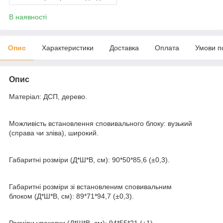
В наявності
Опис
Характеристики
Доставка
Оплата
Умови п
Опис
Матеріал: ДСП, дерево.
Можливість встановлення сповивального блоку: вузький
(справа чи зліва), широкий.
Габаритні розміри (Д*Ш*В, см): 90*50*85,6 (±0,3).
Габаритні розміри зі встановленим сповивальним
блоком (Д*Ш*В, см): 89*71*94,7 (±0,3).
Розміри упаковки (Д*Ш*В, см): 94*55*21 (±1).