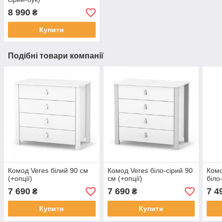
8 990
₴
Купити
Подібні товари компанії
Комод Veres білий 90 см
Комод Veres біло-сірий 90
Комо
(+опції)
см (+опції)
біло
7 690
7 690
7 4
₴
₴
Купити
Купити