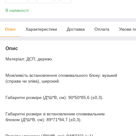
В наявності
Опис
Характеристики
Доставка
Оплата
Умови п
Опис
Матеріал: ДСП, дерево.
Можливість встановлення сповивального блоку: вузький
(справа чи зліва), широкий.
Габаритні розміри (Д*Ш*В, см): 90*50*85,6 (±0,3).
Габаритні розміри зі встановленим сповивальним
блоком (Д*Ш*В, см): 89*71*94,7 (±0,3).
Розміри упаковки (Д*Ш*В, см): 94*55*21 (±1).