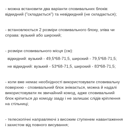
- можна встановити два варіанти сповивальних блоків:
відкидний ("складається") та невідкидний (не складається);
- встановлюється 2 розміри сповивального блоку, зліва чи
справа: вузький або широкий;
- розміри сповивального місця (см):
відкидний: вузький - 49,5*68-71,5, широкий - 79,5*68-71,5;
не відкидний: вузький - 53*68-71,5, широкий - 83*68-71,5;
- коли вже немає необхідності використовувати сповивальну
поверхню - сповивальний блок знімається, можна й надалі
використовувати як звичайний комод, адже сповивальний
блок кріпиться до комоду ззаду і не залишає слідів кріплення
на стільниці;
- телескопічні направляючі з високим ступенем навантаження
і захистом від повного висування;