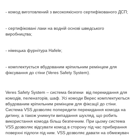
- комод виготовлений з високоякісного сертифікованого ДСП;
- сертифіковані лаки на водній основі шведського
виробництва;
- німецька фурнітура Hafele;
- комплектується вбудованим кріпильним ремінцем для
фіксування до стіни (Veres Safety System).
Veres Safety System – система безпеки від перекидання для
комодів, пеленаторів, шаф. Усі комоди Верес комплектуються
вбудованим кріпильним ремінцем для фіксації до стіни.
Система VSS дозволяє попередити перекидання комода на
дитину, а також уникнути випадання шухляд, що робить
використання комода більш безпечним. При цьому система
VSS дозволяє відсувати комод в сторону під час прибирання
поверхні підлоги під ним. VSS дозволяє давати на обмежувач