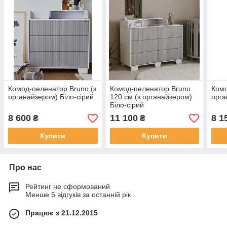
Комод-пеленатор Bruno (з
Комод-пеленатор Bruno
Комо
органайзером) Біло-сірий
120 см (з органайзером)
орга
Біло-сірий
8 600
11 100
8 1
₴
₴
Купити
Купити
Про нас
Рейтинг не сформований
Менше 5 відгуків за останній рік
Працює з 21.12.2015