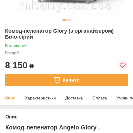
Комод-пеленатор Glory (з органайзером)
Біло-сірий
В наявності
Роздріб
8 150
₴
Купити
Опис
Характеристики
Доставка
Оплата
Умови п
Опис
Комод-пеленатор Angelo Glory .