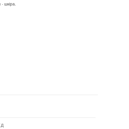
 - шкіра.
ТД