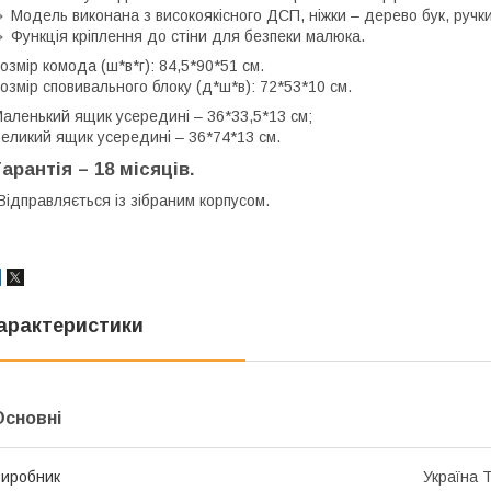
 Модель виконана з високоякісного ДСП, ніжки – дерево бук, ручки
 Функція кріплення до стіни для безпеки малюка.
озмір комода (ш*в*г): 84,5*90*51 см.
озмір сповивального блоку (д*ш*в): 72*53*10 см.
аленький ящик усередині – 36*33,5*13 см;
еликий ящик усередині – 36*74*13 см.
Гарантія – 18 місяців.
️Відправляється із зібраним корпусом.
арактеристики
Основні
иробник
Україна 