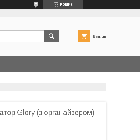
Кошик
Кошик
тор Glory (з органайзером)