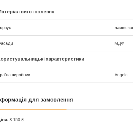
Матеріал виготовлення
орпус
ламінов
Фасади
МДФ
Користувальницькі характеристики
раїна виробник
Angelo
нформація для замовлення
іна:
8 150 ₴