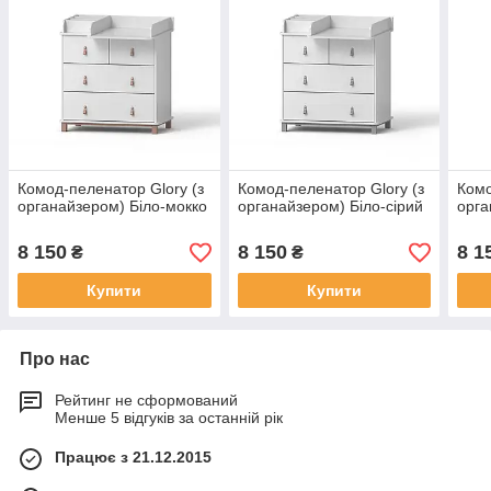
Комод-пеленатор Glory (з
Комод-пеленатор Glory (з
Комо
органайзером) Біло-мокко
органайзером) Біло-сірий
орга
8 150
8 150
8 1
₴
₴
Купити
Купити
Про нас
Рейтинг не сформований
Менше 5 відгуків за останній рік
Працює з 21.12.2015