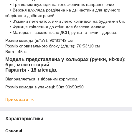
• Три великі шухляди на телескопічних направляючих.
• Верхня шухляда розділена на дві частини для зручного
зберігання дрібних речей.
• З'ємний пеленатор, який легко кріпиться на будь-який бік.
• Функція кріплення до стіни для безпеки малюка.
• Матеріал - високоякісне ДСП, ручки та ніжки - дерево.
Розмір комода (ш*в*г): 90*81*49 см
Розмір сповивального блоку (д*ш*в): 70*53*10 см
Вага - 45 кг
Модель представлена у кольорах (ручки, ніжки):
бук, мокко і сірий
Гарантія - 18 місяців.
Відправляється із зібраним корпусом.
Розмір комода в упаковці: 50кг 90х50х90
Приховати
Характеристики
Основні