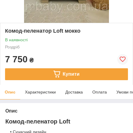
Комод-пеленатор Loft мокко
В наявності
Роздріб
7 750
₴
Купити
Опис
Характеристики
Доставка
Оплата
Умови п
Опис
Комод-пеленатор Loft
• Сучасний дизайн.