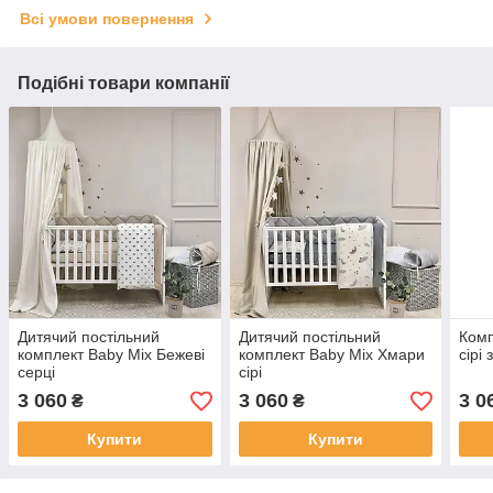
Всі умови повернення
Подібні товари компанії
Дитячий постільний
Дитячий постільний
Комп
комплект Baby Mix Бежеві
комплект Baby Mix Хмари
сірі
серці
сірі
3 060
3 060
3 0
₴
₴
Купити
Купити