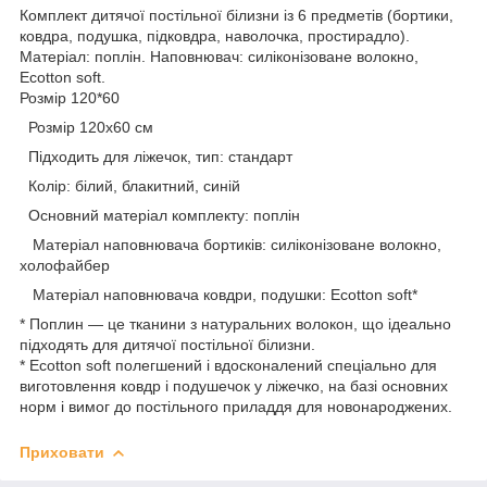
Комплект дитячої постільної білизни із 6 предметів (бортики,
ковдра, подушка, підковдра, наволочка, простирадло).
Матеріал: поплін. Наповнювач: силіконізоване волокно,
Ecotton soft.
Розмір 120*60
Розмір 120х60 см
Підходить для ліжечок, тип: стандарт
Колір: білий, блакитний, синій
Основний матеріал комплекту: поплін
Матеріал наповнювача бортиків: силіконізоване волокно,
холофайбер
Матеріал наповнювача ковдри, подушки: Ecotton soft*
* Поплин — це тканини з натуральних волокон, що ідеально
підходять для дитячої постільної білизни.
* Ecotton soft полегшений і вдосконалений спеціально для
виготовлення ковдр і подушечок у ліжечко, на базі основних
норм і вимог до постільного приладдя для новонароджених.
Приховати