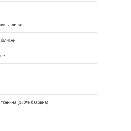
чка, колиски
 білизни
ьне
 тканина (100% бавовна)