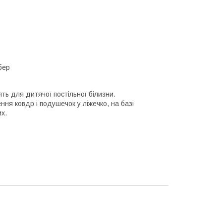
бер
ть для дитячої постільної білизни.
ння ковдр і подушечок у ліжечко, на базі
х.