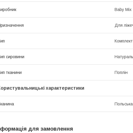
иробник
Baby Mix
ризначення
Для ліже
ип
Комплект
ип сировини
Натурал
ип тканини
Поплін
Користувальницькі характеристики
канина
Польська
нформація для замовлення