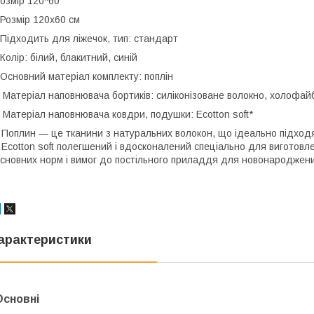
озмір 120*60
озмір 120х60 см
ідходить для ліжечок, тип: стандарт
олір: білий, блакитний, синій
сновний матеріал комплекту: поплін
атеріал наповнювача бортиків: силіконізоване волокно, холофай
атеріал наповнювача ковдри, подушки: Ecotton soft*
 Поплин — це тканини з натуральних волокон, що ідеально підходя
 Ecotton soft полегшений і вдосконалений спеціально для виготовле
сновних норм і вимог до постільного приладдя для новонароджени
арактеристики
Основні