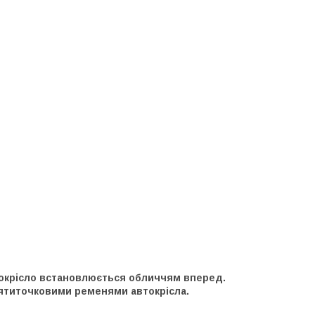
ІІ автокрісло встановлюється обличчям вперед.
я п'ятиточковими ременями автокрісла.