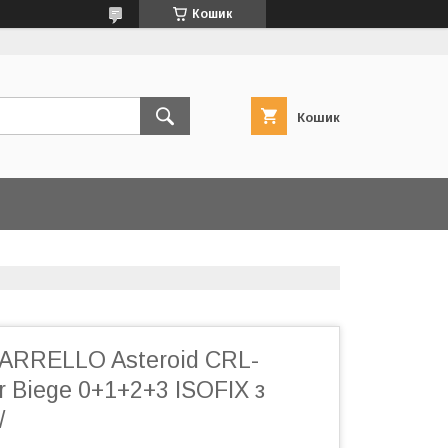
Кошик
Кошик
CARRELLO Asteroid CRL-
r Biege 0+1+2+3 ISOFIX з
/