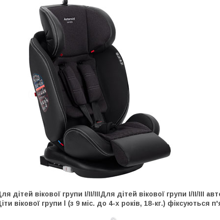
ля дітей вікової групи І/ІІ/ІІІДля дітей вікової групи І/ІІ/І
іти вікової групи l (з 9 міс. до 4-х років, 18-кг.) фіксуютьс