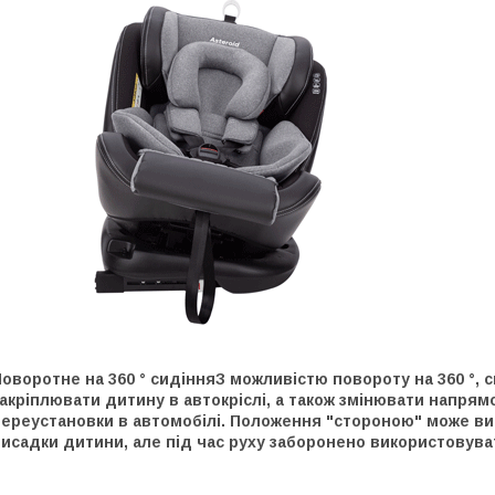
оворотне на 360 ° сидінняЗ можливістю повороту на 360 °, 
акріплювати дитину в автокріслі, а також змінювати напрямо
переустановки в автомобілі. Положення "стороною" може ви
исадки дитини, але під час руху заборонено використовува