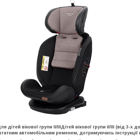
Д
ля дітей вікової групи II/IIIДітей вікової групи II/III (від 3-х
штатним автомобільним ременем, дотримуючись інструкції п