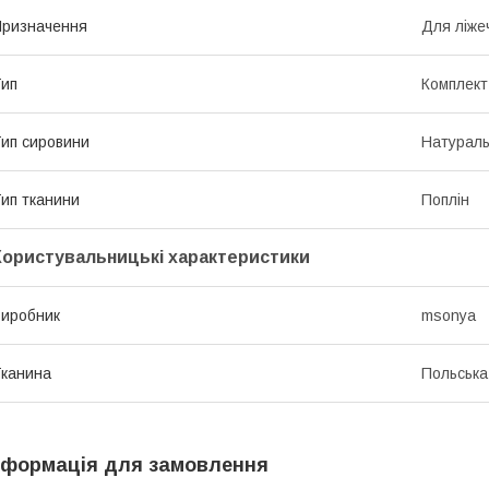
ризначення
Для ліже
ип
Комплект
ип сировини
Натурал
ип тканини
Поплін
Користувальницькі характеристики
иробник
msonya
канина
Польська
нформація для замовлення