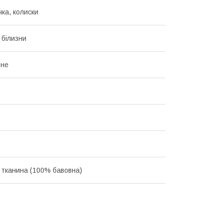
чка, колиски
 білизни
ьне
 тканина (100% бавовна)