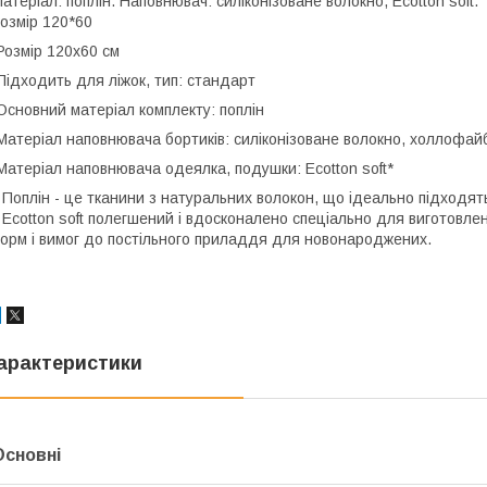
атеріал: поплін. Наповнювач: силіконізоване волокно, Ecotton soft.
озмір 120*60
озмір 120х60 см
ідходить для ліжок, тип: стандарт
сновний матеріал комплекту: поплін
атеріал наповнювача бортиків: силіконізоване волокно, холлофай
атеріал наповнювача одеялка, подушки: Ecotton soft*
 Поплін - це тканини з натуральних волокон, що ідеально підходять
 Ecotton soft полегшений і вдосконалено спеціально для виготовлен
орм і вимог до постільного приладдя для новонароджених.
арактеристики
Основні