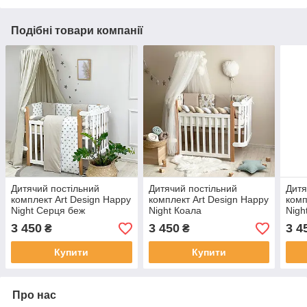
Подібні товари компанії
Дитячий постільний
Дитячий постільний
Дитя
комплект Art Design Happy
комплект Art Design Happy
комп
Night Серця беж
Night Коала
Nigh
3 450
3 450
3 4
₴
₴
Купити
Купити
Про нас