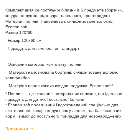
Комплект дитячої постільної білизни із 6 предметів (бортики,
ковдра, подушка, підковдра, наволочка, простирадло).
Матеріал: поплін. Наповнювач: силіконізоване волокно,
Ecotton soft.
Розмір 120*60
Розмір 120х60 см
Підходить для ліжечок, тип: стандарт
Основний матеріал комплекту: поплін
Матеріал наповнювача бортиків: силіконізоване волокно,
холофайбер
Матеріал наповнювача ковдри, подушки: Ecotton soft*
* Поплин — це тканини з натуральних волокон, що ідеально
підходять для дитячої постільної білизни.
* Ecotton soft полегшений і вдосконалений спеціально для
виготовлення ковдр і подушечок у ліжечко, на базі основних
норм і вимог до постільного приладдя для новонароджених.
Приховати