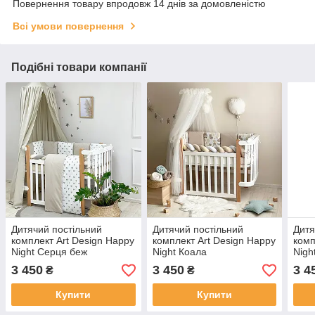
Повернення товару впродовж 14 днів за домовленістю
Всі умови повернення
Подібні товари компанії
Дитячий постільний
Дитячий постільний
Дитя
комплект Art Design Happy
комплект Art Design Happy
комп
Night Серця беж
Night Коала
Nigh
3 450
3 450
3 4
₴
₴
Купити
Купити