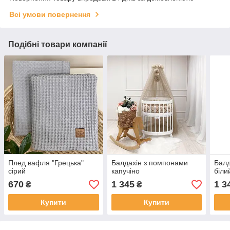
Всі умови повернення
Подібні товари компанії
Плед вафля "Грецька"
Балдахін з помпонами
Балд
сірий
капучіно
біли
670
1 345
1 3
₴
₴
Купити
Купити