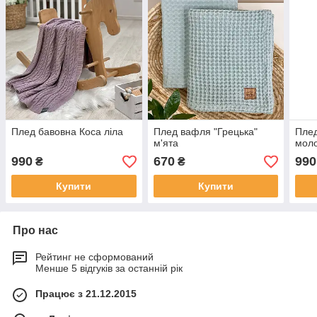
Плед бавовна Коса ліла
Плед вафля "Грецька"
Плед
м'ята
мол
990
670
990
₴
₴
Купити
Купити
Про нас
Рейтинг не сформований
Менше 5 відгуків за останній рік
Працює з 21.12.2015