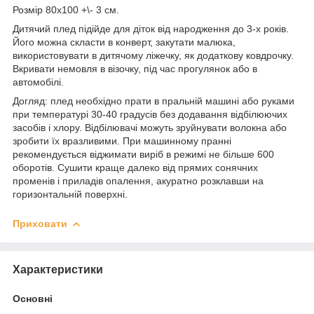
Розмір 80х100 +\- 3 см.
Дитячий плед підійде для діток від народження до 3-х років.
Його можна скласти в конверт, закутати малюка,
використовувати в дитячому ліжечку, як додаткову ковдрочку.
Вкривати немовля в візочку, під час прогулянок або в
автомобілі.
Догляд: плед необхідно прати в пральній машині або руками
при температурі 30-40 градусів без додавання відбілюючих
засобів і хлору. Відбілювачі можуть зруйнувати волокна або
зробити їх вразливими. При машинному пранні
рекомендується віджимати виріб в режимі не більше 600
оборотів. Сушити краще далеко від прямих сонячних
променів і приладів опалення, акуратно розклавши на
горизонтальній поверхні.
Приховати
Характеристики
Основні