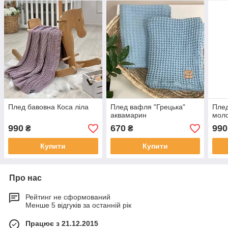
Плед бавовна Коса ліла
Плед вафля "Грецька"
Плед
аквамарин
мол
990
670
990
₴
₴
Купити
Купити
Про нас
Рейтинг не сформований
Менше 5 відгуків за останній рік
Працює з 21.12.2015