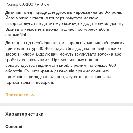
Розмір 80х100 +\- 3 см.
Дитячий плед підійде для діток від народження до 3-х років.
Його можна скласти в конверт, закутати малюка,
використовувати в дитячому ліжечку, як додаткову ковдрочку.
Вкривати немовля в візочку, під час прогулянок або в
автомобілі.
Догляд: плед необхідно прати в пральній машині або руками
при температурі 30-40 градусів без додавання відбілюючих
засобів і хлору. Відбілювачі можуть зруйнувати волокна або
зробити їх вразливими. При машинному пранні
рекомендується віджимати виріб в режимі не більше 600
оборотів. Сушити краще далеко від прямих сонячних
променів і приладів опалення, акуратно розклавши на
горизонтальній поверхні.
Приховати
Характеристики
Основні