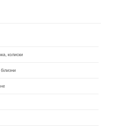
чка, колиски
 білизни
ьне