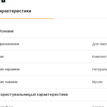
арактеристики
Основні
ризначення
Для ліже
ип
Комплект
ип сировини
Натурал
ип тканини
Муслін
Користувальницькі характеристики