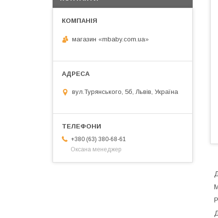
магазин «mbaby.com.ua»
вул.Турянського, 5б, Львів, Україна
+380 (63) 380-68-61
Оксана менеджер
Д
М
Р
Д