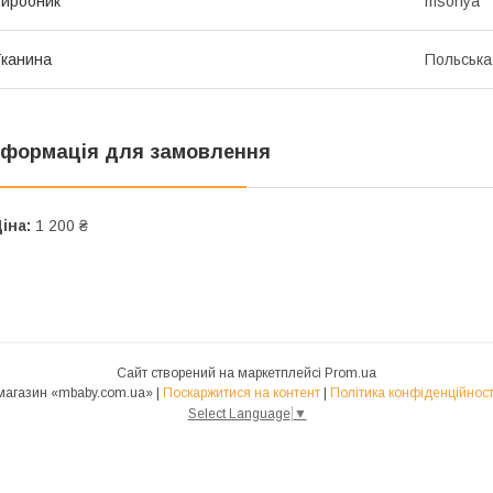
иробник
msonya
канина
Польська
нформація для замовлення
іна:
1 200 ₴
Сайт створений на маркетплейсі
Prom.ua
магазин «mbaby.com.ua» |
Поскаржитися на контент
|
Політика конфіденційност
Select Language
▼