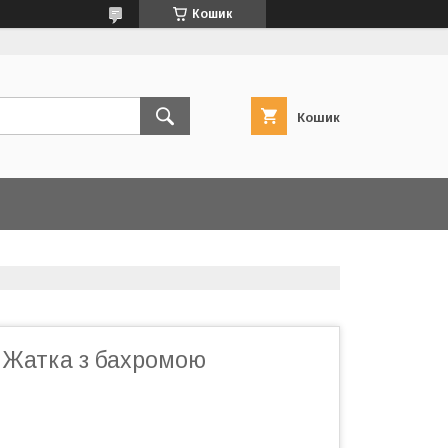
Кошик
Кошик
 Жатка з бахромою