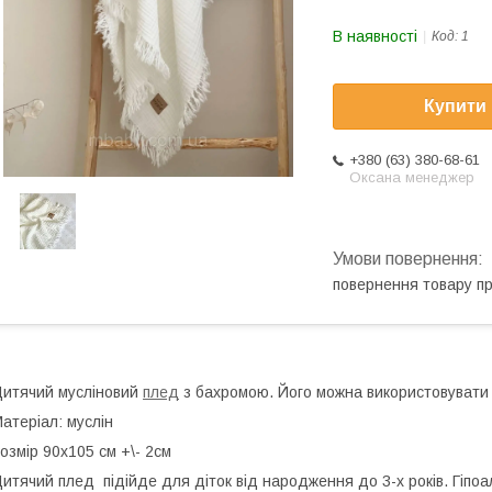
В наявності
Код:
1
Купити
+380 (63) 380-68-61
Оксана менеджер
повернення товару п
итячий мусліновий
плед
з бахромою. Його можна використовувати я
атеріал: муслін
озмір 90х105 см +\- 2см
итячий плед підійде для діток від народження до 3-х років. Гіпоал