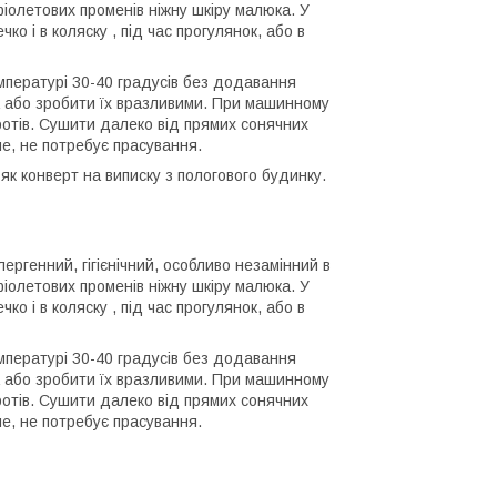
фіолетових променів ніжну шкіру малюка. У
ко і в коляску , під час прогулянок, або в
мпературі 30-40 градусів без додавання
на або зробити їх вразливими. При машинному
ротів. Сушити далеко від прямих сонячних
е, не потребує прасування.
к конверт на виписку з пологового будинку.
ергенний, гігієнічний, особливо незамінний в
фіолетових променів ніжну шкіру малюка. У
ко і в коляску , під час прогулянок, або в
мпературі 30-40 градусів без додавання
на або зробити їх вразливими. При машинному
ротів. Сушити далеко від прямих сонячних
е, не потребує прасування.