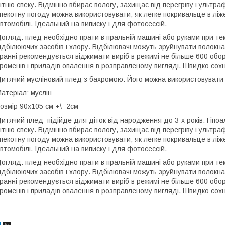
ітню спеку. Відмінно вбирає вологу, захищає від перегріву і ультра
пекотну погоду можна використовувати, як легке покривальце в ліжеч
втомобілі. Ідеальний на виписку і для фотосессій.
огляд: плед необхідно прати в пральній машині або руками при те
ідбілюючих засобів і хлору. Відбілювачі можуть зруйнувати волок
ранні рекомендується віджимати виріб в режимі не більше 600 обо
роменів і приладів опалення в розправленому вигляді. Швидко сохн
итячий мусліновий плед з бахромою. Його можна використовувати я
атеріал: муслін
озмір 90х105 см +\- 2см
итячий плед підійде для діток від народження до 3-х років. Гіпоал
ітню спеку. Відмінно вбирає вологу, захищає від перегріву і ультра
пекотну погоду можна використовувати, як легке покривальце в ліжеч
втомобілі. Ідеальний на виписку і для фотосессій.
огляд: плед необхідно прати в пральній машині або руками при те
ідбілюючих засобів і хлору. Відбілювачі можуть зруйнувати волок
ранні рекомендується віджимати виріб в режимі не більше 600 обо
роменів і приладів опалення в розправленому вигляді. Швидко сохн