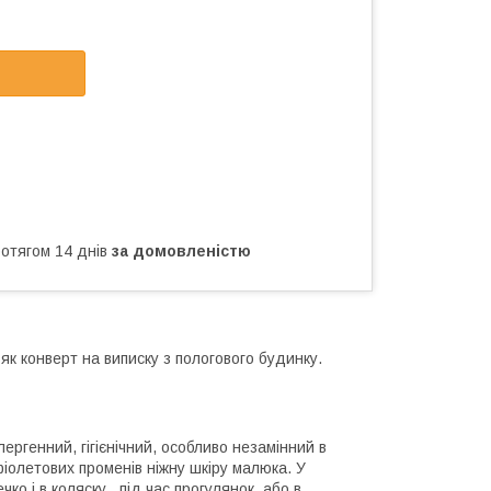
ротягом 14 днів
за домовленістю
к конверт на виписку з пологового будинку.
ергенний, гігієнічний, особливо незамінний в
фіолетових променів ніжну шкіру малюка. У
ко і в коляску , під час прогулянок, або в