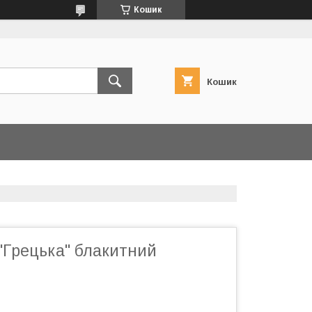
Кошик
Кошик
"Грецька" блакитний