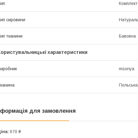
ип
Комплект
ип сировини
Натурал
ип тканини
Бавовна
Користувальницькі характеристики
иробник
msonya
канина
Польська
нформація для замовлення
іна:
670 ₴