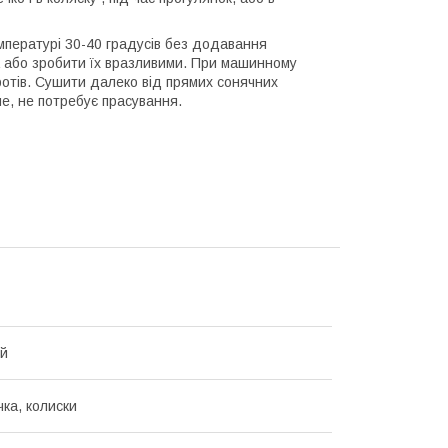
мпературі 30-40 градусів без додавання
на або зробити їх вразливими. При машинному
ротів. Сушити далеко від прямих сонячних
е, не потребує прасування.
ий
чка, колиски