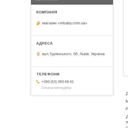
магазин «mbaby.com.ua»
вул.Турянського, 5б, Львів, Україна
+380 (63) 380-68-61
Оксана менеджер
Д
М
Р
Д
л
с