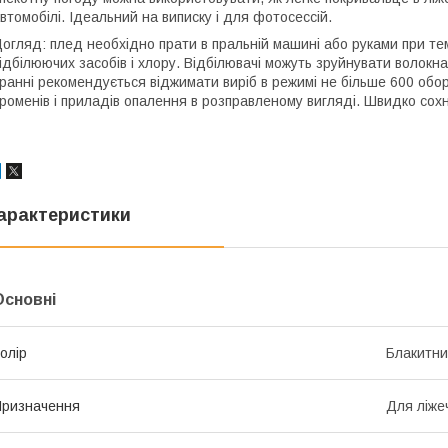
втомобілі. Ідеальний на виписку і для фотосессій.
огляд: плед необхідно прати в пральній машині або руками при те
ідбілюючих засобів і хлору. Відбілювачі можуть зруйнувати волок
ранні рекомендується віджимати виріб в режимі не більше 600 обо
роменів і приладів опалення в розправленому вигляді. Швидко сохн
арактеристики
Основні
олір
Блакитн
ризначення
Для ліже