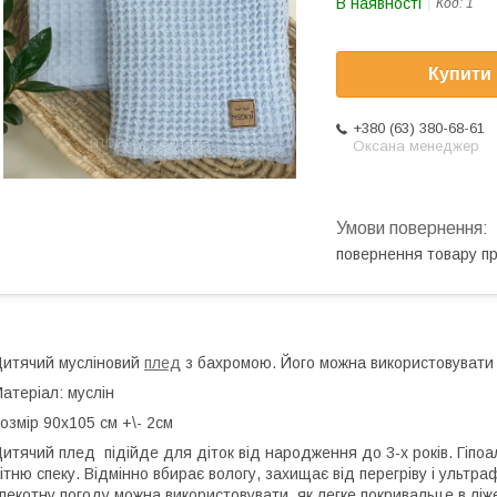
В наявності
Код:
1
Купити
+380 (63) 380-68-61
Оксана менеджер
повернення товару п
итячий мусліновий
плед
з бахромою. Його можна використовувати я
атеріал: муслін
озмір 90х105 см +\- 2см
итячий плед підійде для діток від народження до 3-х років. Гіпоал
ітню спеку. Відмінно вбирає вологу, захищає від перегріву і ультра
пекотну погоду можна використовувати, як легке покривальце в ліжеч