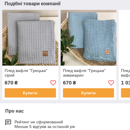
Подібні товари компанії
Плед вафля "Грецька"
Плед вафля "Грецька"
Плед
сірий
аквамарин
ваф
670
670
1 0
₴
₴
Купити
Купити
Про нас
Рейтинг не сформований
Менше 5 відгуків за останній рік