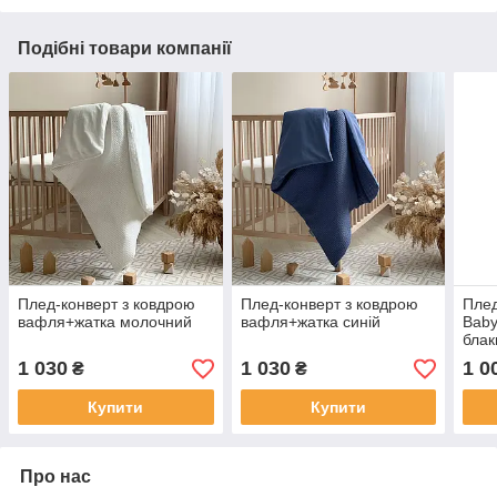
Подібні товари компанії
Плед-конверт з ковдрою
Плед-конверт з ковдрою
Плед
вафля+жатка молочний
вафля+жатка синій
Baby
блак
1 030
1 030
1 0
₴
₴
Купити
Купити
Про нас