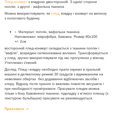
Плед-конверт
з ковдрою двосторонній. З однієї сторони
поплін, з другої - вафельна тканина.
Можна використовувати, як
плед
, ковдру і конверт на виписку
з пологового будинку.
Матеріал: поплін, вафельна тканина.
Наповнювач: мікрофібра, бавовна. Розмір 80х100
+/- 2см.
восторонній плед-конверт складається з тканини поплін і
"вафля", всередині силіконізоване волокно. Трансформується
у плед, зручно використовувати під час прогулянок у візочку.
Утеплювач з'ємний.
Догляд: Плед і ковдру необхідно прати окремо в пральній
машині в делікатному режимі 30 градусів з віджиманням на
невеликих обертах без додавання відбілюючих засобів і
хлору. Відразу після прання їх важливо повністю висушити і
при необхідності провітрювати. Прасувати пледик можна
тільки з боку бавовняної тканини, підкладку з м'якого плюшу (з
текстурою бульбашок) прасувати не рекомендується.
Приховати