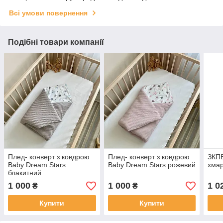
Всі умови повернення
Подібні товари компанії
Плед- конверт з ковдрою
Плед- конверт з ковдрою
ЗКПБ
Baby Dream Stars
Baby Dream Stars рожевий
хмар
блакитний
1 000
1 000
1 0
₴
₴
Купити
Купити