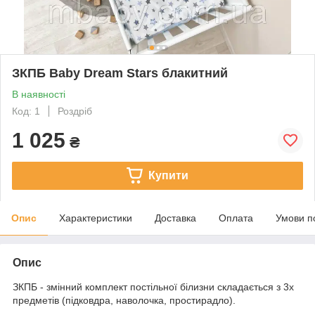
ЗКПБ Baby Dream Stars блакитний
В наявності
Код: 1
Роздріб
1 025
₴
Купити
Опис
Характеристики
Доставка
Оплата
Умови п
Опис
ЗКПБ - змінний комплект постільної білизни складається з 3х
предметів (підковдра, наволочка, простирадло).