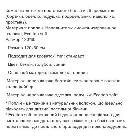
Комплект детского постельного белья из 6 предметов
(бортики, одеяло, подушка, пододеяльник, наволочка,
простынь).
Материал: поплин. Наполнитель: силиконизированное
волокно, Ecotton soft.
Размер 120*60
Размер 120х60 см
Подходит для кроваток, тип: стандарт
Цвет: белый, голубой, синий
Основной материал комплекта: поплин
Матеріал наповнювача бортиків: силіконізоване волокно,
холлофайбер
Матеріал наповнювача одеялка, подушки: Ecotton soft*
* Поплін - це тканини з натуральних волокон, що ідеально
підходять для дитячої постільної білизни.
* Ecotton soft полегшений і вдосконалено спеціально для
виготовлення ковдр та подушок в ліжечко, на базі основних
норм і вимог до постільного приладдя для новонароджених.