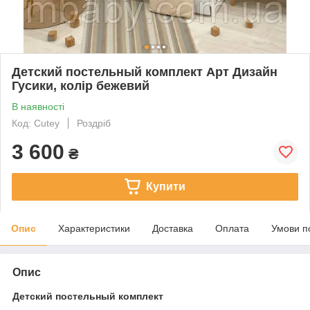
Детский постельный комплект Арт Дизайн
Гусики, колір бежевий
В наявності
Код: Cutey
Роздріб
3 600
₴
Купити
Опис
Характеристики
Доставка
Оплата
Умови п
Опис
Детский постельный комплект