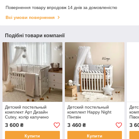
Повернення товару впродовж 14 днів за домовленістю
Всі умови повернення
Подібні товари компанії
Детский постельный
Детский постельный
Детс
комплект Арт Дизайн
комплект Happy Night
комп
Cutey, колір капучино
Пінгвін
Півон
3 600
3 460
3 6
₴
₴
Купити
Купити