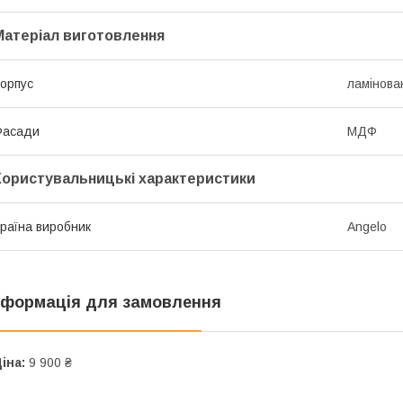
Матеріал виготовлення
орпус
ламінов
Фасади
МДФ
Користувальницькі характеристики
раїна виробник
Angelo
нформація для замовлення
іна:
9 900 ₴