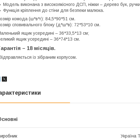
 Модель виконана з високоякісного ДСП, ніжки – дерево бук, ручки
 Функція кріплення до стіни для безпеки малюка.
озмір комода (ш*в*г): 84,5*90*51 см.
озмір сповивального блоку (д*ш*в): 72*53*10 см.
аленький ящик усередині – 36*33,5*13 см;
еликий ящик усередині – 36*74*13 см.
Гарантія – 18 місяців.
️Відправляється із зібраним корпусом.
арактеристики
Основні
иробник
Україна 