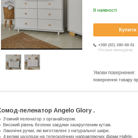
В наявності
Купити
+380 (63) 380-68-61
Оксана менеджер
повернення товару п
Комод-пеленатор Angelo Glory .
 З'ємний пеленатор з органайзером.
 Високий рівень безпеки завдяки заокругленим кутам.
 Лаконічні ручки, які виготовлені з натуральної шкіри.
 4 великі шухляди на телескопічних направляючих фірми Hafele.