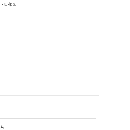
 - шкіра.
ТД