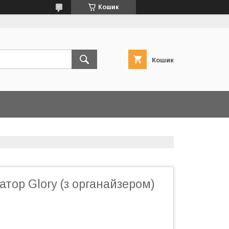
Кошик
Кошик
тор Glory (з органайзером)