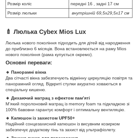
Розмір коліс
передні 16 , задні 17 см
Розмір люльки
внутрішній 69,5х29,5х17 см
🍼 Люлька Cybex Mios Lux
Люлька нового покоління підходить для дітей від народження
до приблизно 6 місяців. Вона встановлюється на раму Mios
нового покоління (рама купується окремо).
Основні переваги:
🔹 Панорамні вікна
Два сітчасті вікна забезпечують відмінну циркуляцію повітря та
панорамний огляд. Відкриті стулки акуратно ховаються в
спеціальну кишеню.
🔹 Дихаючий матрац з ефектом пам’яті
М’який поролоновий матрац із memory foam та підкладкою зі
100% бавовни гарантує комфорт і оптимальну вентиляцію.
🔹 Капюшон із захистом UPF50+
Надійний сонцезахисний капюшон із висувним козирком
забезпечує додаткову тінь та захист від ультрафіолету.
🔹 Зручна ручка для перенесення