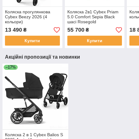
Коляска прогулянкова
Коляска 2в1 Cybex Priam
Коля
Cybex Beezy 2026 (4
5.0 Comfort Sepia Black
коль
кольори)
шасі Rosegold
13 490
55 700
18 
₴
₴
Купити
Купити
Акційні пропозиції та новинки
–17%
Коляска 2 в 1 Cybex Balios S