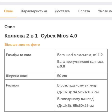
Опис
Характеристики
Доставка
Оплата
Умови п
Опис
Коляска 2 в 1 Cybex Mios 4.0
Більше живих фото
Розміри та вага
Вага шасі з люлькою, кг11.2
Вага прогулянкової коляски,
кг9.8
Ширина шасі
50 cm
Розміри
В розкладеному вигляді
(ДхШхВ): 94.5x50x107 см
В складеному вишляді
(ДхШхВ): 65x50x29 см