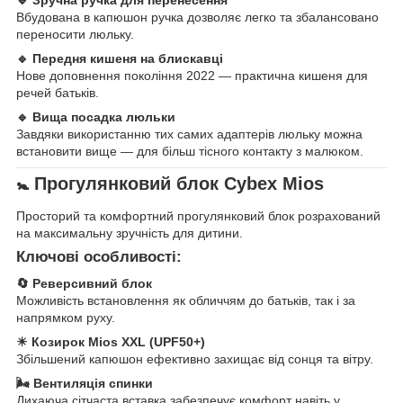
Вбудована в капюшон ручка дозволяє легко та збалансовано
переносити люльку.
🔹 Передня кишеня на блискавці
Нове доповнення покоління 2022 — практична кишеня для
речей батьків.
🔹 Вища посадка люльки
Завдяки використанню тих самих адаптерів люльку можна
встановити вище — для більш тісного контакту з малюком.
🚼 Прогулянковий блок Cybex Mios
Просторий та комфортний прогулянковий блок розрахований
на максимальну зручність для дитини.
Ключові особливості:
🔄 Реверсивний блок
Можливість встановлення як обличчям до батьків, так і за
напрямком руху.
☀ Козирок Mios XXL (UPF50+)
Збільшений капюшон ефективно захищає від сонця та вітру.
🌬 Вентиляція спинки
Дихаюча сітчаста вставка забезпечує комфорт навіть у