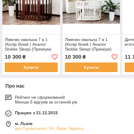
Ліжечко овальна 7 в 1
Ліжечко овальна 7 в 1
Дитя
(Колір білий ) Аналог
(Колір білий ) Аналог
м'ят
Stokke Sleepi (Преміум)
Stokke Sleepi (Преміум)
10 300
10 300
11 
₴
₴
Купити
Купити
Про нас
Рейтинг не сформований
Менше 5 відгуків за останній рік
Працює з 21.12.2015
м. Львів
вул.Турянського, 5б, Львів, Україна