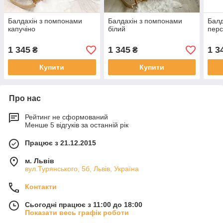
Балдахін з помпонами
Балдахін з помпонами
Балд
капучіно
білий
перс
1 345
1 345
1 3
₴
₴
Купити
Купити
Про нас
Рейтинг не сформований
Менше 5 відгуків за останній рік
Працює з 21.12.2015
м. Львів
вул.Турянського, 5б, Львів, Україна
Контакти
Сьогодні працює з 11:00 до 18:00
Показати весь графік роботи